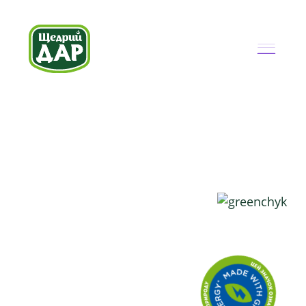
Привіт!
Я - Грінчик
Я розкажу вам більше про зелену енергію