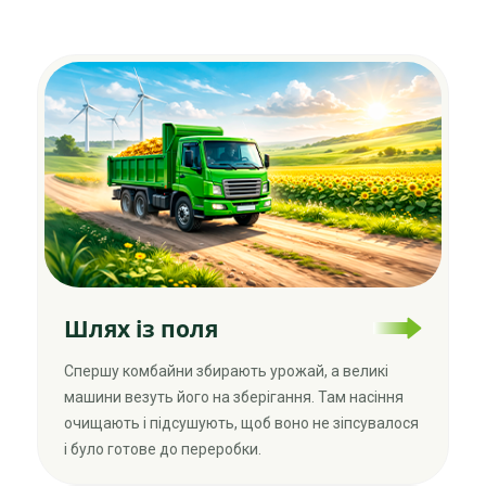
Шлях із поля
Спершу комбайни збирають урожай, а великі
машини везуть його на зберігання. Там насіння
очищають і підсушують, щоб воно не зіпсувалося
і було готове до переробки.